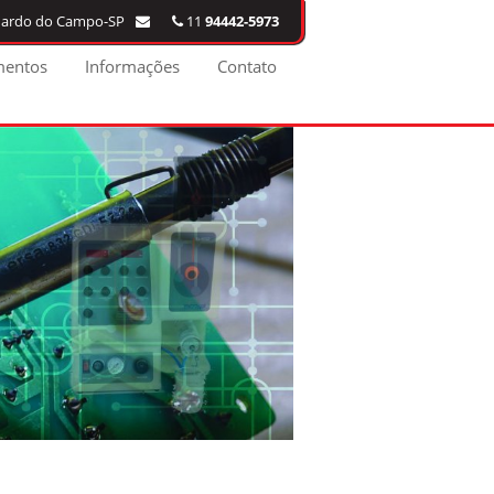
rnardo do Campo-SP
11
94442-5973
mentos
Informações
Contato