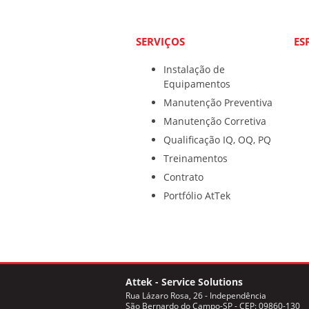
SERVIÇOS
ES
Instalação de
Equipamentos
Manutenção Preventiva
Manutenção Corretiva
Qualificação IQ, OQ, PQ
Treinamentos
Contrato
Portfólio AtTek
Attek - Service Solutions
Rua Lázaro Rosa, 26 - Independência
São Bernardo do Campo-SP - CEP: 09860-130