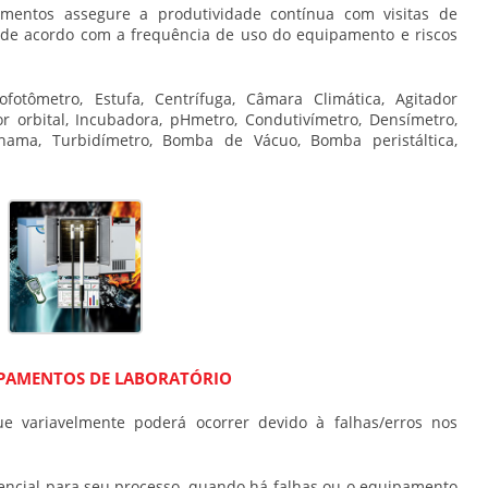
entos assegure a produtividade contínua com visitas de
de acordo com a frequência de uso do equipamento e riscos
otômetro, Estufa, Centrífuga, Câmara Climática, Agitador
r orbital, Incubadora, pHmetro, Condutivímetro, Densímetro,
chama, Turbidímetro, Bomba de Vácuo, Bomba peristáltica,
PAMENTOS DE LABORATÓRIO
 variavelmente poderá ocorrer devido à falhas/erros nos
ncial para seu processo, quando há falhas ou o equipamento