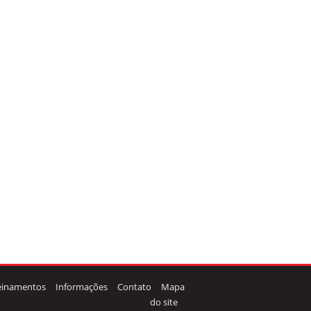
einamentos
Informações
Contato
Mapa
do site