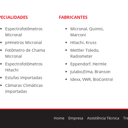
PECIALIDADES
FABRICANTES
Espectrofotômetros
Micronal, Quimis,
Micronal
Marconi
pHmetros Micronal
Hitachi, Kruss
Fotômetro de Chama
Mettler Toledo,
Micronal
Radiometer
Espectrofotômetros
Eppendorf, Hermle
Hitachi
Julabo,Elma, Branson
Estufas Importadas
Idexx, VWR, BioControl
Câmaras Climáticas
Importadas
Home
Empresa
Assistência Técnica
Tr